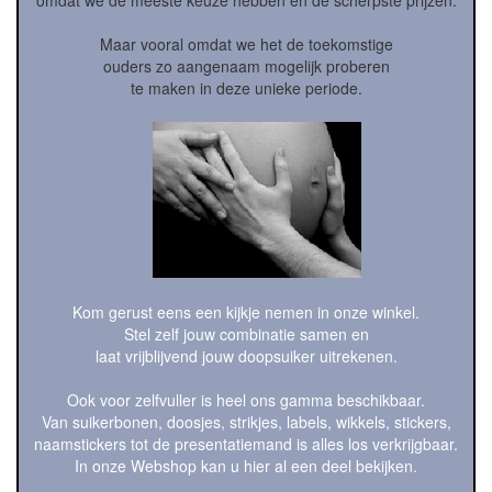
Maar vooral omdat we het de toekomstige
ouders zo aangenaam mogelijk proberen
te maken in deze unieke periode.
Kom gerust eens een kijkje nemen in onze winkel.
Stel zelf jouw combinatie samen en
laat vrijblijvend jouw doopsuiker uitrekenen.
Ook voor zelfvuller is heel ons gamma beschikbaar.
Van suikerbonen, doosjes, strikjes, labels, wikkels, stickers,
naamstickers tot de presentatiemand is alles los verkrijgbaar.
In onze Webshop kan u hier al een deel bekijken.