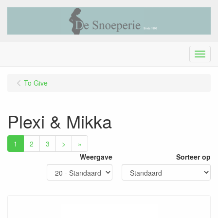
Menu
To Give
Plexi & Mikka
1
2
3
>
»
Weergave
Sorteer op