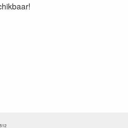
schikbaar!
.512