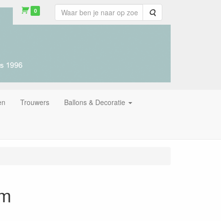
0
Zoeken
en
Trouwers
Ballons & Decoratie
am