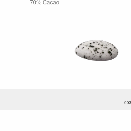
70% Cacao
003