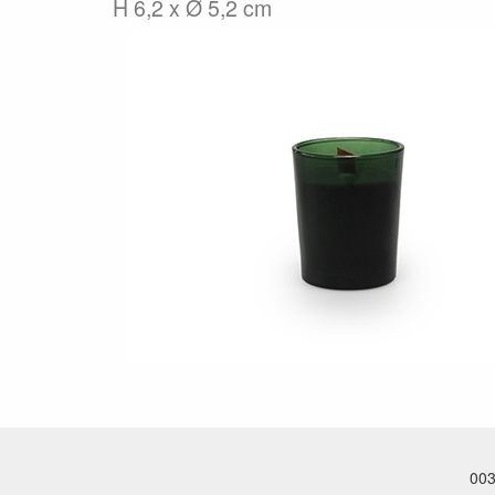
H 6,2 x Ø 5,2 cm
003